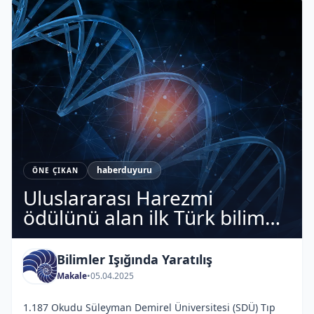
haberduyuru
ÖNE ÇIKAN
Uluslararası Harezmi
ödülünü alan ilk Türk bilim
adamı: Prof. Dr. Mustafa
Nazıroğlu
Bilimler Işığında Yaratılış
Makale
•
05.04.2025
1.187 Okudu Süleyman Demirel Üniversitesi (SDÜ) Tıp