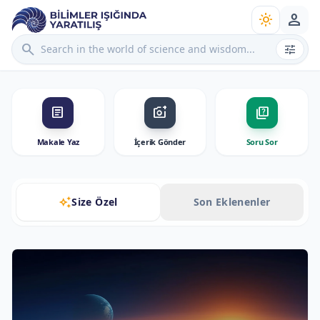
person
light_mode
search
tune
article
add_a_photo
quiz
Makale Yaz
İçerik Gönder
Soru Sor
auto_awesome
Size Özel
Son Eklenenler