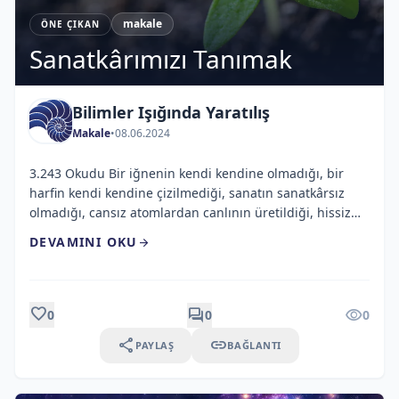
makale
ÖNE ÇIKAN
Sanatkârımızı Tanımak
Bilimler Işığında Yaratılış
Makale
•
08.06.2024
3.243 Okudu Bir iğnenin kendi kendine olmadığı, bir
harfin kendi kendine çizilmediği, sanatın sanatkârsız
olmadığı, cansız atomlardan canlının üretildiği, hissiz
atomlardan duyguların var edildiği, şuursuz atomlardan
DEVAMINI OKU
arrow_forward
aklın yaratıldığı, bitkilerin çekirdeklerine sıkıştırıldığı,
insanların ve hayvanların bir hücrenin içine yazıldığı,
onlara ışığı gören gözlerin, sesi işiten kulakların takıldığı
bir evrende yaşıyoruz. Yüz küsur elementten oluşan
favorite
forum
visibility
0
0
0
dünyamızda; elementlerde […]
share
link
PAYLAŞ
BAĞLANTI