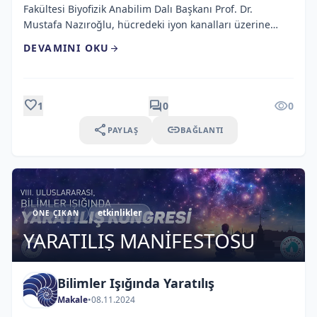
Fakültesi Biyofizik Anabilim Dalı Başkanı Prof. Dr.
Mustafa Nazıroğlu, hücredeki iyon kanalları üzerine
yaptığı araştırmasıyla İran Bilim ve Teknoloji Bakanlığına
DEVAMINI OKU
arrow_forward
bağlı İran Bilim ve Teknoloji Araştırma Örgütü (IROST)
tarafından verilen Uluslararası Harezmi Ödülü’ne
(Khwarizmi International Award) layık görülen ilk Türk
bilim adamı olmayı başardı. Prof. Dr. Nazıroğlu, ayrıca
favorite
forum
visibility
1
0
0
[…]
share
link
PAYLAŞ
BAĞLANTI
etkinlikler
ÖNE ÇIKAN
YARATILIŞ MANİFESTOSU
Bilimler Işığında Yaratılış
Makale
•
08.11.2024