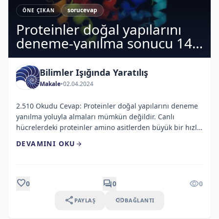
sorucevap
ÖNE ÇIKAN
Proteinler doğal yapılarını
deneme-yanılma sonucu 14
milyar yıl içerisinde alabilirler
mi?
Bilimler Işığında Yaratılış
Makale
•
02.04.2024
2.510 Okudu Cevap: Proteinler doğal yapılarını deneme
yanılma yoluyla almaları mümkün değildir. Canlı
hücrelerdeki proteinler amino asitlerden büyük bir hızla
üretilirler. Mesalâ, E.coli hücreleri, 100 amino asit içeren
DEVAMINI OKU
arrow_forward
biyolojik olarak aktif bir protein molekülünün yapımını
37°C’de yaklaşık 5 saniyede tamamlar. Böyle bir
polipeptit zinciri doğal konformasyonuna nasıl
ulaşmaktadır? Her amino asit kalıntısının ortalama 10
favorite
forum
visibility
0
0
0
farklı konformasyonda olabileceğini varsayarsak, 100
share
link
PAYLAŞ
BAĞLANTI
amino asit içeren bir