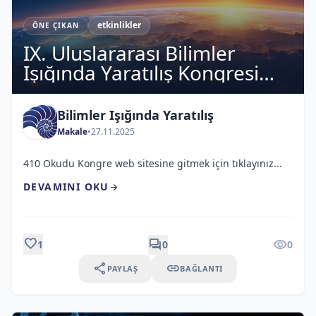
etkinlikler
ÖNE ÇIKAN
IX. Uluslararası Bilimler
Işığında Yaratılış Kongresi
Sonuç Bildirgesi
Bilimler Işığında Yaratılış
Makale
•
27.11.2025
410 Okudu Kongre web sitesine gitmek için tıklayınız...
DEVAMINI OKU
arrow_forward
favorite
forum
visibility
1
0
0
share
link
PAYLAŞ
BAĞLANTI