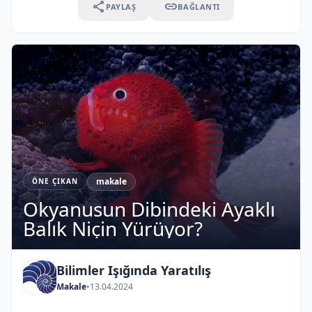
share
link
PAYLAŞ
BAĞLANTI
makale
ÖNE ÇIKAN
Okyanusun Dibindeki Ayaklı
Balık Niçin Yürüyor?
Bilimler Işığında Yaratılış
Makale
•
13.04.2024