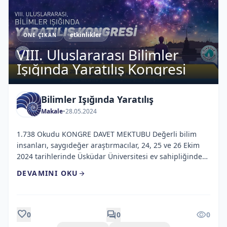
etkinlikler
ÖNE ÇIKAN
VIII. Uluslararası Bilimler
Işığında Yaratılış Kongresi
Bilimler Işığında Yaratılış
Makale
•
28.05.2024
1.738 Okudu KONGRE DAVET MEKTUBU Değerli bilim
insanları, saygıdeğer araştırmacılar, 24, 25 ve 26 Ekim
2024 tarihlerinde Üsküdar Üniversitesi ev sahipliğinde
gerçekleştirilecek olan “Yaratılışa Bütüncül Yaklaşım” ana
DEVAMINI OKU
arrow_forward
temalı “VIII. ULUSLARARASI BİLİMLER IŞIĞINDA
YARATILIŞ KONGRESİ”ne sizleri davet etmekten mutluluk
duyarız. Kongremiz fen, sosyal, sağlık, mühendislik ve
eğitim bilimleri ile dini ilimler alanlarında “Yaratılışa
favorite
forum
visibility
0
0
0
Bütüncül Yaklaşımı” esas […]