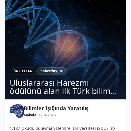
haberduyuru
ÖNE ÇIKAN
Uluslararası Harezmi
ödülünü alan ilk Türk bilim
adamı: Prof. Dr. Mustafa
Nazıroğlu
Bilimler Işığında Yaratılış
Makale
•
05.04.2025
1.187 Okudu Süleyman Demirel Üniversitesi (SDÜ) Tıp