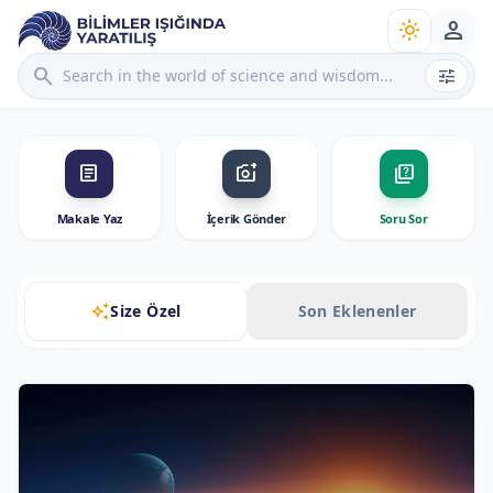
person
light_mode
search
tune
article
add_a_photo
quiz
Makale Yaz
İçerik Gönder
Soru Sor
auto_awesome
Size Özel
Son Eklenenler