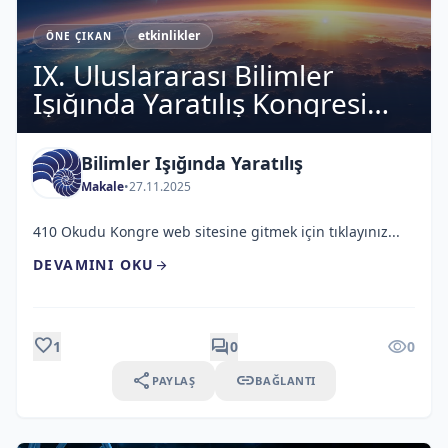
etkinlikler
ÖNE ÇIKAN
IX. Uluslararası Bilimler
Işığında Yaratılış Kongresi
Sonuç Bildirgesi
Bilimler Işığında Yaratılış
Makale
•
27.11.2025
410 Okudu Kongre web sitesine gitmek için tıklayınız...
DEVAMINI OKU
arrow_forward
favorite
forum
visibility
1
0
0
share
link
PAYLAŞ
BAĞLANTI