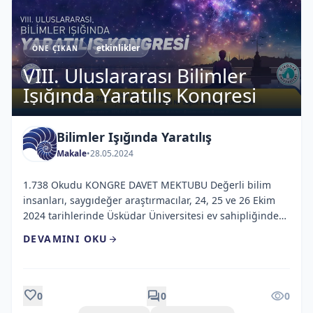
etkinlikler
ÖNE ÇIKAN
VIII. Uluslararası Bilimler
Işığında Yaratılış Kongresi
Bilimler Işığında Yaratılış
Makale
•
28.05.2024
1.738 Okudu KONGRE DAVET MEKTUBU Değerli bilim
insanları, saygıdeğer araştırmacılar, 24, 25 ve 26 Ekim
2024 tarihlerinde Üsküdar Üniversitesi ev sahipliğinde
gerçekleştirilecek olan “Yaratılışa Bütüncül Yaklaşım” ana
DEVAMINI OKU
arrow_forward
temalı “VIII. ULUSLARARASI BİLİMLER IŞIĞINDA
YARATILIŞ KONGRESİ”ne sizleri davet etmekten mutluluk
duyarız. Kongremiz fen, sosyal, sağlık, mühendislik ve
eğitim bilimleri ile dini ilimler alanlarında “Yaratılışa
favorite
forum
visibility
0
0
0
Bütüncül Yaklaşımı” esas […]