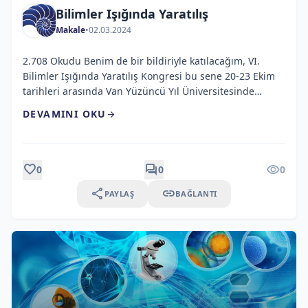
Bilimler Işığında Yaratılış
Makale
•
02.03.2024
2.708 Okudu Benim de bir bildiriyle katılacağım, VI.
Bilimler Işığında Yaratılış Kongresi bu sene 20-23 Ekim
tarihleri arasında Van Yüzüncü Yıl Üniversitesinde
gerçekleştiriliyor. Yurt içinden ve yurt dışından 150
DEVAMINI OKU
arrow_forward
civarında akademisyen kongreye katılmaktadır. Biyoloji,
kimya, fizik, matematik, astronomi, tıp gibi fen bilimleri
ile ilahiyat, sosyoloji, felsefe ve edebiyat gibi sosyal
bilimler alanlarında uzman akademisyenler kendi […]
favorite
forum
visibility
0
0
0
share
link
PAYLAŞ
BAĞLANTI