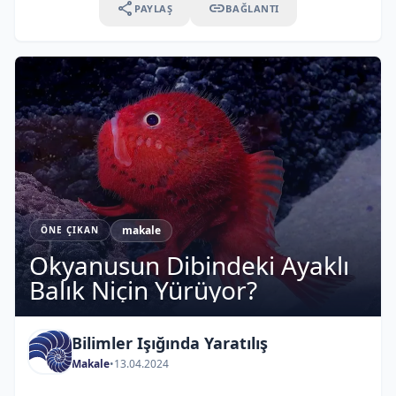
share
link
PAYLAŞ
BAĞLANTI
makale
ÖNE ÇIKAN
Okyanusun Dibindeki Ayaklı
Balık Niçin Yürüyor?
Bilimler Işığında Yaratılış
Makale
•
13.04.2024