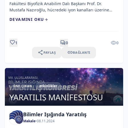
Fakültesi Biyofizik Anabilim Dalı Başkanı Prof. Dr.
Mustafa Nazıroğlu, hücredeki iyon kanalları üzerine
yaptığı araştırmasıyla İran Bilim ve Teknoloji Bakanlığına
DEVAMINI OKU
arrow_forward
bağlı İran Bilim ve Teknoloji Araştırma Örgütü (IROST)
tarafından verilen Uluslararası Harezmi Ödülü’ne
(Khwarizmi International Award) layık görülen ilk Türk
bilim adamı olmayı başardı. Prof. Dr. Nazıroğlu, ayrıca
favorite
forum
visibility
1
0
0
[…]
share
link
PAYLAŞ
BAĞLANTI
etkinlikler
ÖNE ÇIKAN
YARATILIŞ MANİFESTOSU
Bilimler Işığında Yaratılış
Makale
•
08.11.2024