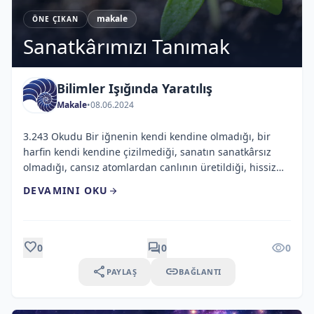
makale
ÖNE ÇIKAN
Sanatkârımızı Tanımak
Bilimler Işığında Yaratılış
Makale
•
08.06.2024
3.243 Okudu Bir iğnenin kendi kendine olmadığı, bir
harfin kendi kendine çizilmediği, sanatın sanatkârsız
olmadığı, cansız atomlardan canlının üretildiği, hissiz
atomlardan duyguların var edildiği, şuursuz atomlardan
DEVAMINI OKU
arrow_forward
aklın yaratıldığı, bitkilerin çekirdeklerine sıkıştırıldığı,
insanların ve hayvanların bir hücrenin içine yazıldığı,
onlara ışığı gören gözlerin, sesi işiten kulakların takıldığı
bir evrende yaşıyoruz. Yüz küsur elementten oluşan
favorite
forum
visibility
0
0
0
dünyamızda; elementlerde […]
share
link
PAYLAŞ
BAĞLANTI