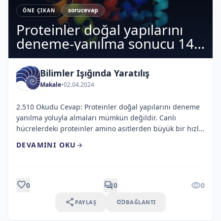
sorucevap
ÖNE ÇIKAN
Proteinler doğal yapılarını
deneme-yanılma sonucu 14
milyar yıl içerisinde alabilirler
mi?
Bilimler Işığında Yaratılış
Makale
•
02.04.2024
2.510 Okudu Cevap: Proteinler doğal yapılarını deneme
yanılma yoluyla almaları mümkün değildir. Canlı
hücrelerdeki proteinler amino asitlerden büyük bir hızla
üretilirler. Mesalâ, E.coli hücreleri, 100 amino asit içeren
DEVAMINI OKU
arrow_forward
biyolojik olarak aktif bir protein molekülünün yapımını
37°C’de yaklaşık 5 saniyede tamamlar. Böyle bir
polipeptit zinciri doğal konformasyonuna nasıl
ulaşmaktadır? Her amino asit kalıntısının ortalama 10
favorite
forum
visibility
0
0
0
farklı konformasyonda olabileceğini varsayarsak, 100
share
link
PAYLAŞ
BAĞLANTI
amino asit içeren bir