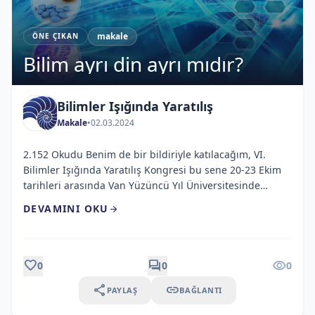
makale
ÖNE ÇIKAN
Bilim ayrı din ayrı mıdır?
Bilimler Işığında Yaratılış
Makale
•
02.03.2024
2.152 Okudu Benim de bir bildiriyle katılacağım, VI.
Bilimler Işığında Yaratılış Kongresi bu sene 20-23 Ekim
tarihleri arasında Van Yüzüncü Yıl Üniversitesinde
gerçekleştiriliyor. Yurt içinden ve yurt dışından 150
DEVAMINI OKU
arrow_forward
civarında akademisyen kongreye katılmaktadır. Biyoloji,
kimya, fizik, matematik, astronomi, tıp gibi fen bilimleri
ile ilahiyat, sosyoloji, felsefe ve edebiyat gibi sosyal
bilimler alanlarında uzman akademisyenler kendi […]
favorite
forum
visibility
0
0
0
share
link
PAYLAŞ
BAĞLANTI