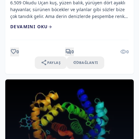
6.509 Okudu Uçan kuş, yüzen balık, yürüyen dört ayaklı
hayvanlar, sürünen böcekler ve yılanlar gibi sözler bize
çok tanıdık gelir. Ama derin denizlerde pespembe renkli
fışkıran sulardan, 350 derece sıcaklıktaki hidrotermal
DEVAMINI OKU
arrow_forward
bacalardan, insanlar için zehirli olan gazların içinde
yaşayan mikroskobik canlılardan veya yürüyen kırmızı
bir balıktan bahsedilse size bir hikâye gibi gelebilir.
Fakat şimdi okuyacağınız […]
favorite
forum
visibility
0
0
0
share
link
PAYLAŞ
BAĞLANTI