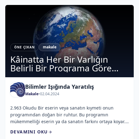
makale
ÖNE ÇIKAN
Kâinatta Her Bir Varlığın
Belirli Bir Programa Göre
Tanzim Edildiği Görülür
Bilimler Işığında Yaratılış
Makale
•
02.04.2024
2.963 Okudu Bir eserin veya sanatın kıymeti onun
programından doğan bir ruhtur. Bu programın
mükemmelliği eserin ya da sanatın farkını ortaya koyar.
Kâinata bakıldığındaen küçük zerreden yıldız ve
DEVAMINI OKU
arrow_forward
galaksilere kadar her bir varlığın belirli bir