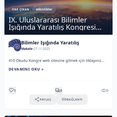
etkinlikler
ÖNE ÇIKAN
IX. Uluslararası Bilimler
Işığında Yaratılış Kongresi
Sonuç Bildirgesi
Bilimler Işığında Yaratılış
Makale
•
27.11.2025
410 Okudu Kongre web sitesine gitmek için tıklayınız...
DEVAMINI OKU
arrow_forward
favorite
forum
visibility
1
0
0
share
link
PAYLAŞ
BAĞLANTI