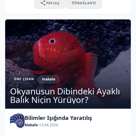
share
link
PAYLAŞ
BAĞLANTI
makale
ÖNE ÇIKAN
Okyanusun Dibindeki Ayaklı
Balık Niçin Yürüyor?
Bilimler Işığında Yaratılış
Makale
•
13.04.2024