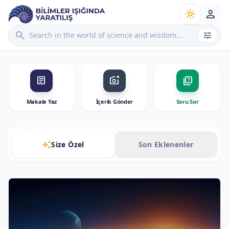
person
light_mode
search
tune
article
add_a_photo
quiz
Makale Yaz
İçerik Gönder
Soru Sor
auto_awesome
Size Özel
Son Eklenenler