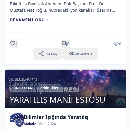
Fakültesi Biyofizik Anabilim Dalı Başkanı Prof. Dr.
Mustafa Nazıroğlu, hücredeki iyon kanalları üzerine
yaptığı araştırmasıyla İran Bilim ve Teknoloji Bakanlığına
DEVAMINI OKU
arrow_forward
bağlı İran Bilim ve Teknoloji Araştırma Örgütü (IROST)
tarafından verilen Uluslararası Harezmi Ödülü’ne
(Khwarizmi International Award) layık görülen ilk Türk
bilim adamı olmayı başardı. Prof. Dr. Nazıroğlu, ayrıca
favorite
forum
visibility
1
0
0
[…]
share
link
PAYLAŞ
BAĞLANTI
etkinlikler
ÖNE ÇIKAN
YARATILIŞ MANİFESTOSU
Bilimler Işığında Yaratılış
Makale
•
08.11.2024