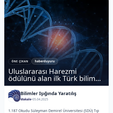
haberduyuru
ÖNE ÇIKAN
Uluslararası Harezmi
ödülünü alan ilk Türk bilim
adamı: Prof. Dr. Mustafa
Nazıroğlu
Bilimler Işığında Yaratılış
Makale
•
05.04.2025
1.187 Okudu Süleyman Demirel Üniversitesi (SDÜ) Tıp