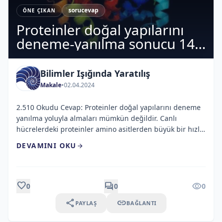
sorucevap
ÖNE ÇIKAN
Proteinler doğal yapılarını
deneme-yanılma sonucu 14
milyar yıl içerisinde alabilirler
mi?
Bilimler Işığında Yaratılış
Makale
•
02.04.2024
2.510 Okudu Cevap: Proteinler doğal yapılarını deneme
yanılma yoluyla almaları mümkün değildir. Canlı
hücrelerdeki proteinler amino asitlerden büyük bir hızla
üretilirler. Mesalâ, E.coli hücreleri, 100 amino asit içeren
DEVAMINI OKU
arrow_forward
biyolojik olarak aktif bir protein molekülünün yapımını
37°C’de yaklaşık 5 saniyede tamamlar. Böyle bir
polipeptit zinciri doğal konformasyonuna nasıl
ulaşmaktadır? Her amino asit kalıntısının ortalama 10
favorite
forum
visibility
0
0
0
farklı konformasyonda olabileceğini varsayarsak, 100
share
link
PAYLAŞ
BAĞLANTI
amino asit içeren bir