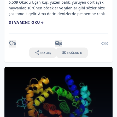
6.509 Okudu Uçan kuş, yüzen balık, yürüyen dört ayaklı
hayvanlar, sürünen böcekler ve yılanlar gibi sözler bize
çok tanıdık gelir. Ama derin denizlerde pespembe renkli
fışkıran sulardan, 350 derece sıcaklıktaki hidrotermal
DEVAMINI OKU
arrow_forward
bacalardan, insanlar için zehirli olan gazların içinde
yaşayan mikroskobik canlılardan veya yürüyen kırmızı
bir balıktan bahsedilse size bir hikâye gibi gelebilir.
Fakat şimdi okuyacağınız […]
favorite
forum
visibility
0
0
0
share
link
PAYLAŞ
BAĞLANTI