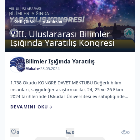
etkinlikler
ÖNE ÇIKAN
VIII. Uluslararası Bilimler
Işığında Yaratılış Kongresi
Bilimler Işığında Yaratılış
Makale
•
28.05.2024
1.738 Okudu KONGRE DAVET MEKTUBU Değerli bilim
insanları, saygıdeğer araştırmacılar, 24, 25 ve 26 Ekim
2024 tarihlerinde Üsküdar Üniversitesi ev sahipliğinde
gerçekleştirilecek olan “Yaratılışa Bütüncül Yaklaşım” ana
DEVAMINI OKU
arrow_forward
temalı “VIII. ULUSLARARASI BİLİMLER IŞIĞINDA
YARATILIŞ KONGRESİ”ne sizleri davet etmekten mutluluk
duyarız. Kongremiz fen, sosyal, sağlık, mühendislik ve
eğitim bilimleri ile dini ilimler alanlarında “Yaratılışa
favorite
forum
visibility
0
0
0
Bütüncül Yaklaşımı” esas […]